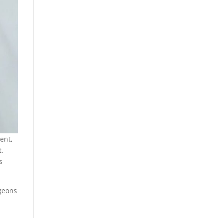
ent,
t.
s
ngeons