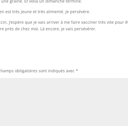
c une graine. Et voilà un dimanche terminé.
en est très jeune et très alimenté. Je persévère.
ccin. J’espère que je vais arriver à me faire vacciner très vite pour ê
rire près de chez moi. Là encore, je vais persévérer.
champs obligatoires sont indiqués avec
*