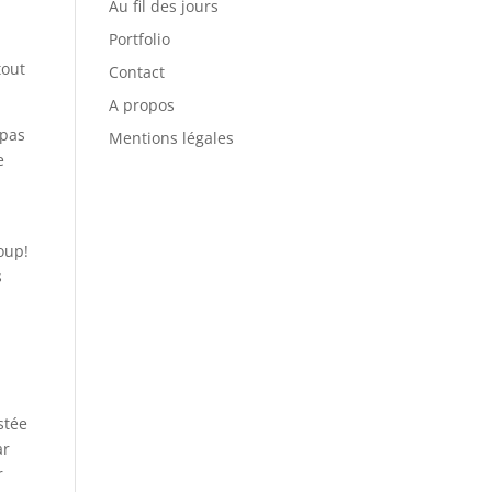
Au fil des jours
Portfolio
tout
Contact
A propos
 pas
Mentions légales
e
oup!
s
stée
ar
r