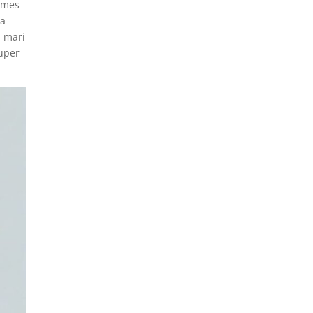
ommes
la
n mari
ouper