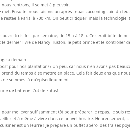
nous rentrons, il se met à pleuvoir.
y met. Ensuite, nous faisons un après-repas cocooning coin du feu,
ne restée à Paris, à 700 km. On peut critiquer, mais la technologie, 
e ouvre trois fois par semaine, de 15 h à 18 h. Ce serait bête de ne
ec le dernier livre de Nancy Huston, le petit prince et le Kontroller d
inage à demain.
ompost pour nos plantations? Un peu, car nous n’en avons pas beauc
ça prend du temps à se mettre en place. Cela fait deux ans que nou
ous ne sommes là qu’épisodiquement.
nne de batterie. Zut de zutos!
n pour me lever suffisamment tôt pour préparer le repas. Je suis re
éveiller et à même à vivre dans ce nouvel horaire. Heureusement, c
 cuisiner est un leurre ! Je prépare un buffet apéro, des fraises poy