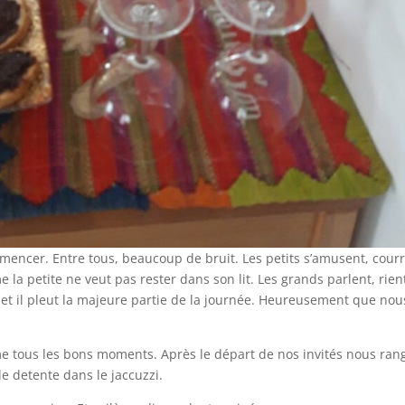
mencer. Entre tous, beaucoup de bruit. Les petits s’amusent, courr
e la petite ne veut pas rester dans son lit. Les grands parlent, rien
d et il pleut la majeure partie de la journée. Heureusement que nou
me tous les bons moments. Après le départ de nos invités nous ra
 detente dans le jaccuzzi.