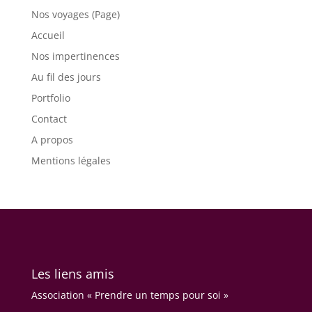
Nos voyages (Page)
Accueil
Nos impertinences
Au fil des jours
Portfolio
Contact
A propos
Mentions légales
Les liens amis
Association « Prendre un temps pour soi »