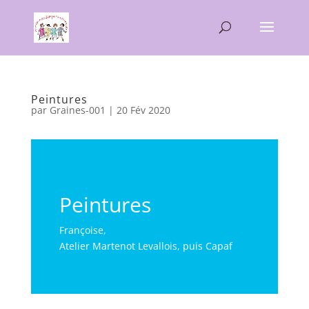
Peintures
par
Graines-001
|
20 Fév 2020
Peintures
Françoise,
Atelier Martenot Levallois, puis Capaf