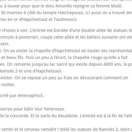
arnac à louxor pour que le dieu AmonRe rejoigne sa femme Moût.
30 momies à côté du temple Hatchepsout, ici aussi on a trouvé de
hes en or d’Hapchetsout et Toutmosis3.
de choses à voir. L’entrée est bordée d’une double allée de statues d
truits à posteriori, coupe cette allée et les béliers suivants ont ét
uvert.
i. On va visiter la chapelle d’Hapchetsout où toutes ses représenta
t beau fils. Puis un peu à l’écart, la chapelle rouge qu’elle a fait
tres. On remonte jusqu’au lac sacré qui existe depuis 4000 ans, la p
 Ramsès 2 et une d’Hapchetsout.
r visiter. On se repose un peu au frais en découvrant comment on
visites.
é créé par Amenophis3.
ierres pour bâtir leur forteresse.
de la concorde. Et le socle du deuxième. L’entrée est à la fin de l’all
ait sentir et le cerveau ramollit ! Voilà les statues de Ramsès 2, dont