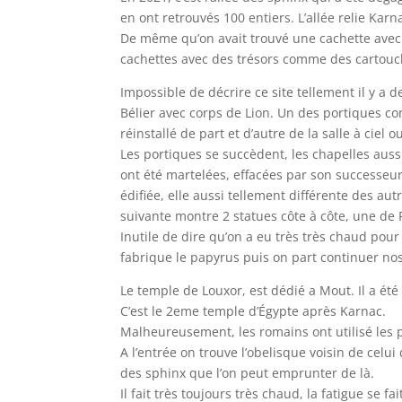
en ont retrouvés 100 entiers. L’allée relie K
De même qu’on avait trouvé une cachette avec 
cachettes avec des trésors comme des cartouc
Impossible de décrire ce site tellement il y a 
Bélier avec corps de Lion. Un des portiques cons
réinstallé de part et d’autre de la salle à ciel o
Les portiques se succèdent, les chapelles auss
ont été martelées, effacées par son successeur e
édifiée, elle aussi tellement différente des au
suivante montre 2 statues côte à côte, une de
Inutile de dire qu’on a eu très très chaud pou
fabrique le papyrus puis on part continuer nos 
Le temple de Louxor, est dédié a Mout. Il a ét
C’est le 2eme temple d’Égypte après Karnac.
Malheureusement, les romains ont utilisé les p
A l’entrée on trouve l’obelisque voisin de celui 
des sphinx que l’on peut emprunter de là.
Il fait très toujours très chaud, la fatigue se f