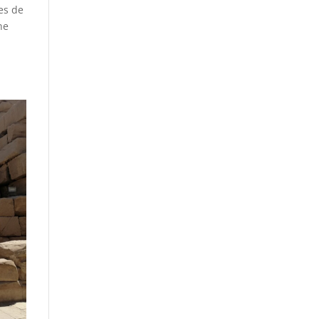
es de
ne