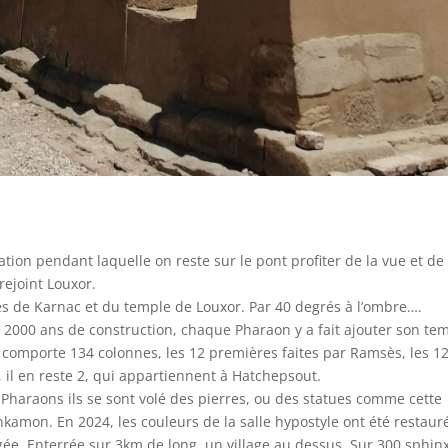
ion pendant laquelle on reste sur le pont profiter de la vue et de 
 rejoint Louxor.
les de Karnac et du temple de Louxor. Par 40 degrés à l’ombre….
 2000 ans de construction, chaque Pharaon y a fait ajouter son te
e comporte 134 colonnes, les 12 premières faites par Ramsès, les 1
es, il en reste 2, qui appartiennent à Hatchepsout.
 Pharaons ils se sont volé des pierres, ou des statues comme cette
kamon. En 2024, les couleurs de la salle hypostyle ont été restaur
agée. Enterrée sur 3km de long, un village au dessus. Sur 300 sphinx,