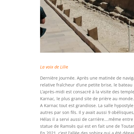
La voix de Lili
e
Dernière journée. Après une matinée de navigat
relative fraîcheur d’une petite brise, le bateau
L’après-midi est consacré à la visite des temp
Karnac, le plus grand site de prière au monde.
A Karnac tout est grandiose. La salle hypostyl
autres par son fils. Il y avait aussi 9 obélisqu
Hélas il a servi aussi de carrière….même entre
statue de Ramsès qui est en fait une de Toutan
En 2021, c’est l’allée des sphinx qui a été dég