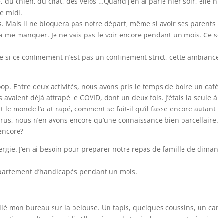
e, du chien, du chat, des vélos …Quand j’en ai parlé hier soir, elle n
ce midi.
ls. Mais il ne bloquera pas notre départ, même si avoir ses parents
va me manquer. Je ne vais pas le voir encore pendant un mois. Ce 
e si ce confinement n’est pas un confinement strict, cette ambianc
coop. Entre deux activités, nous avons pris le temps de boire un caf
 avaient déjà attrapé le COVID, dont un deux fois. J’étais la seule à
 le monde l’a attrapé, comment se fait-il qu’il fasse encore autant
irus, nous n’en avons encore qu’une connaissance bien parcellaire
 encore?
gie. J’en ai besoin pour préparer notre repas de famille de dima
appartement d’handicapés pendant un mois.
tallé mon bureau sur la pelouse. Un tapis, quelques coussins, un ca