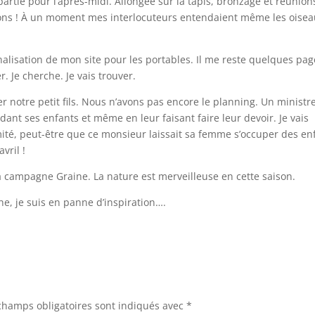
partie pour l’après-midi. Allongée sur la tapis, bronzage et réunion
ions ! À un moment mes interlocuteurs entendaient même les oisea
alisation de mon site pour les portables. Il me reste quelques pag
r. Je cherche. Je vais trouver.
 notre petit fils. Nous n’avons pas encore le planning. Un ministre
ardant ses enfants et même en leur faisant faire leur devoir. Je vais
rmité, peut-être que ce monsieur laissait sa femme s’occuper des en
vril !
ta campagne Graine. La nature est merveilleuse en cette saison.
, je suis en panne d’inspiration….
champs obligatoires sont indiqués avec
*