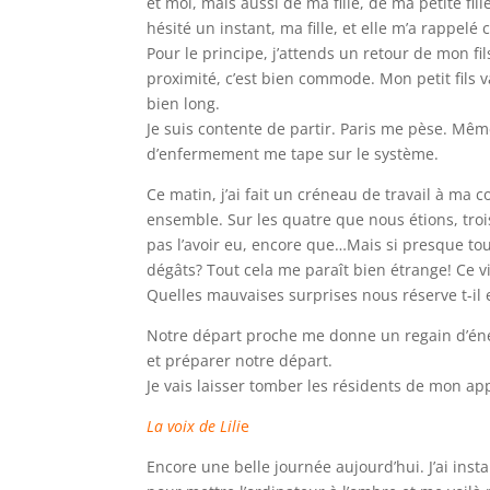
et moi, mais aussi de ma fille, de ma petite fill
hésité un instant, ma fille, et elle m’a rappelé 
Pour le principe, j’attends un retour de mon fi
proximité, c’est bien commode. Mon petit fils 
bien long.
Je suis contente de partir. Paris me pèse. Mêm
d’enfermement me tape sur le système.
Ce matin, j’ai fait un créneau de travail à ma 
ensemble. Sur les quatre que nous étions, trois
pas l’avoir eu, encore que…Mais si presque tout
dégâts? Tout cela me paraît bien étrange! Ce v
Quelles mauvaises surprises nous réserve t-il
Notre départ proche me donne un regain d’éner
et préparer notre départ.
Je vais laisser tomber les résidents de mon 
La voix de Lili
e
Encore une belle journée aujourd’hui. J’ai ins