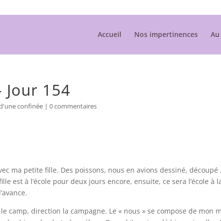
Accueil
Nos impertinences
Au 
– Jour 154
 d'une confinée
|
0 commentaires
 avec ma petite fille. Des poissons, nous en avions dessiné, découpé 
lle est à l’école pour deux jours encore, ensuite, ce sera l’école à l
’avance.
ons le camp, direction la campagne. Le « nous » se compose de mon 