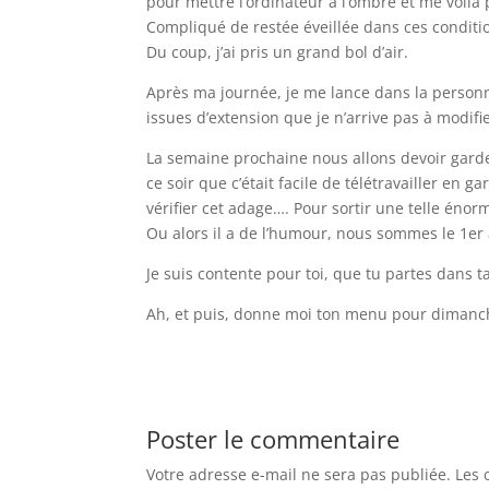
pour mettre l’ordinateur à l’ombre et me voilà 
Compliqué de restée éveillée dans ces condit
Du coup, j’ai pris un grand bol d’air.
Après ma journée, je me lance dans la personn
issues d’extension que je n’arrive pas à modifie
La semaine prochaine nous allons devoir garder
ce soir que c’était facile de télétravailler en g
vérifier cet adage…. Pour sortir une telle éno
Ou alors il a de l’humour, nous sommes le 1er a
Je suis contente pour toi, que tu partes dans 
Ah, et puis, donne moi ton menu pour dimanche
Poster le commentaire
Votre adresse e-mail ne sera pas publiée.
Les 