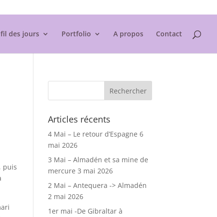
Mentions légales
fil des jours
Portfolio
A propos
Contact
Articles récents
4 Mai – Le retour d’Espagne
6
mai 2026
3 Mai – Almadén et sa mine de
, puis
mercure
3 mai 2026
a
2 Mai – Antequera -> Almadén
2 mai 2026
mari
1er mai -De Gibraltar à