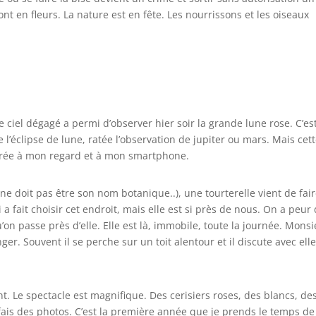
ont en fleurs. La nature est en fête. Les nourrissons et les oiseaux
 Ce ciel dégagé a permi d’observer hier soir la grande lune rose. C’es
tée l’éclipse de lune, ratée l’observation de jupiter ou mars. Mais cet
, livrée à mon regard et à mon smartphone.
ne doit pas être son nom botanique..), une tourterelle vient de fai
i a fait choisir cet endroit, mais elle est si près de nous. On a peur 
u’on passe près d’elle. Elle est là, immobile, toute la journée. Mons
er. Souvent il se perche sur un toit alentour et il discute avec elle.
t. Le spectacle est magnifique. Des cerisiers roses, des blancs, de
fais des photos. C’est la première année que je prends le temps de