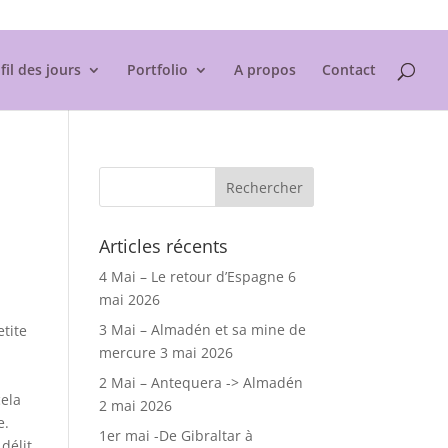
Mentions légales
fil des jours
Portfolio
A propos
Contact
Articles récents
4 Mai – Le retour d’Espagne
6
mai 2026
3 Mai – Almadén et sa mine de
etite
mercure
3 mai 2026
2 Mai – Antequera -> Almadén
cela
2 mai 2026
e.
1er mai -De Gibraltar à
délit.