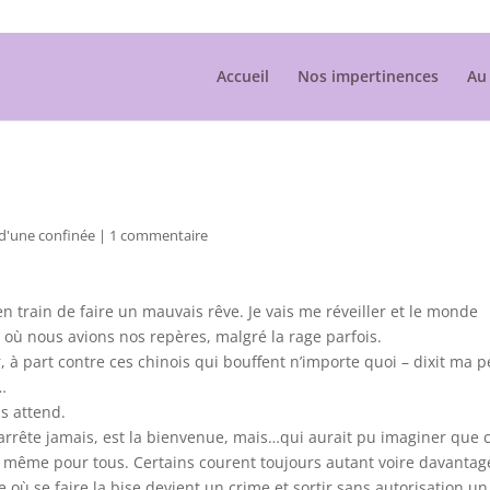
Accueil
Nos impertinences
Au 
 d'une confinée
|
1 commentaire
n train de faire un mauvais rêve. Je vais me réveiller et le monde
 où nous avions nos repères, malgré la rage parfois.
, à part contre ces chinois qui bouffent n’importe quoi – dixit ma p
 …
s attend.
arrête jamais, est la bienvenue, mais…qui aurait pu imaginer que 
as le même pour tous. Certains courent toujours autant voire davantag
 où se faire la bise devient un crime et sortir sans autorisation un 