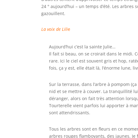
24 ° aujourd’hui – un temps d’été. Les arbres s
gazouillent.
La voix de Lili
e
Aujourd’hui c’est la sainte Julie…
Il fait si beau, on se croirait dans le midi.
rare. Ici le ciel est souvent gris et hop, ra
fois, ça y est, elle était là, l’énorme lune
Sur la terrasse, dans l’arbre à pompom (ça 
nid et se mettre à couver. La tranquillité lu
déranger, alors on fait très attention lorsq
Tourterelle vient parfois lui apporter à mang
sont attendrissants.
Tous les arbres sont en fleurs en ce momen
arbres rouges flamboyants, des jaunes. Je 