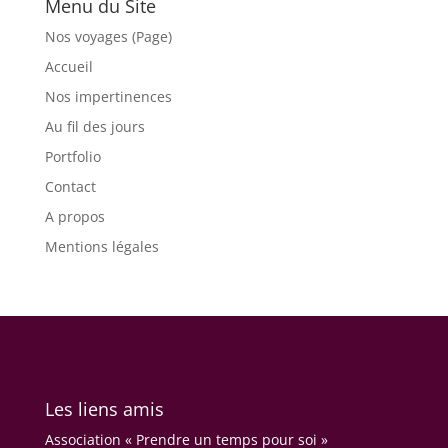
Menu du Site
Nos voyages (Page)
Accueil
Nos impertinences
Au fil des jours
Portfolio
Contact
A propos
Mentions légales
Les liens amis
Association « Prendre un temps pour soi »