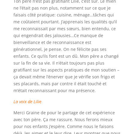
Ton père n’est pas gratifiant Lilie, c’est sûr. Le mien
ne l’était pas non plus, notamment sur ce que je
faisais côté pratique: cuisine, ménage…tâches qui
me coûtaient pourtant. J’apprenais les qualités qu’il
me reconnaissait par mes sœurs, bien entendu, ce
qui engendrait des jalousies…Ce manque de
bienveillance et de reconnaissance est
générationnel, je pense. On ne félicite pas ses
enfants. Ce qu’ils font est un dû. Mon père a changé
sur la fin de sa vie. Il n’était toujours pas plus
gratifiant sur les aspects pratiques de mon soutien –
ça devait même l’énerver que je vérifie son frigo et
ses placards, mais par contre il était touché et
m’était reconnaissant pour ma présence.
La voix de Lili
e
Merci Graine de pour le partage de cet expérience
avec ton père. Ça me rassure. Nous ferons mieux
pour nos enfants j’espère. Comme nous le faisons
déjà, les aimer et le leur dire. Leur montrer que nous