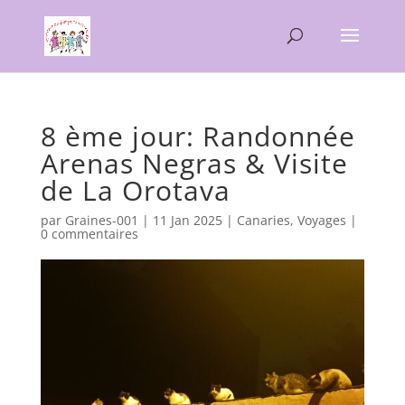
8 ème jour: Randonnée
Arenas Negras & Visite
de La Orotava
par
Graines-001
|
11 Jan 2025
|
Canaries
,
Voyages
|
0 commentaires