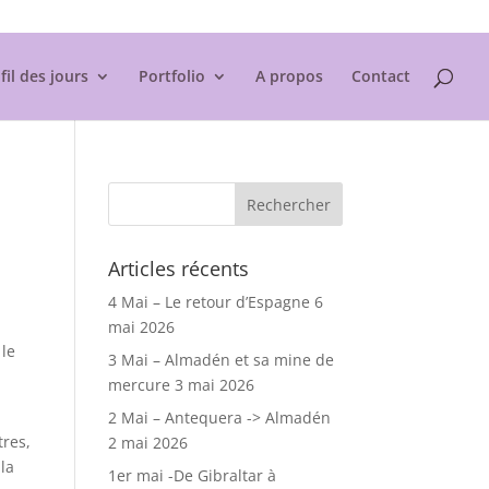
Mentions légales
fil des jours
Portfolio
A propos
Contact
Articles récents
4 Mai – Le retour d’Espagne
6
mai 2026
 le
3 Mai – Almadén et sa mine de
mercure
3 mai 2026
2 Mai – Antequera -> Almadén
tres,
2 mai 2026
 la
1er mai -De Gibraltar à