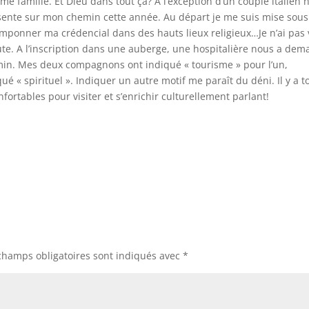
e famille. Et Dieu dans tout ça? A l’exception d’un couple italien 
résente sur mon chemin cette année. Au départ je me suis mise sous
 tamponner ma crédencial dans des hauts lieux religieux…Je n’ai pas
e. A l’inscription dans une auberge, une hospitalière nous a de
hemin. Mes deux compagnons ont indiqué « tourisme » pour l’un,
iqué « spirituel ». Indiquer un autre motif me paraît du déni. Il y a t
ortables pour visiter et s’enrichir culturellement parlant!
champs obligatoires sont indiqués avec
*