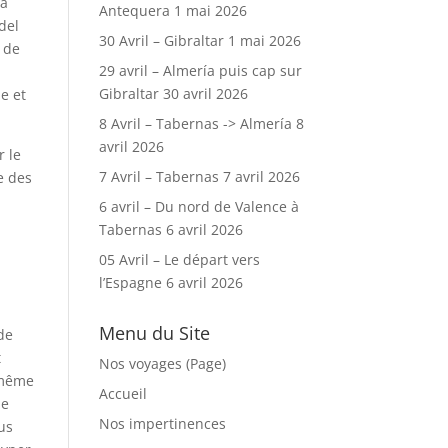
la
Antequera
1 mai 2026
del
30 Avril – Gibraltar
1 mai 2026
t de
29 avril – Almería puis cap sur
Gibraltar
30 avril 2026
e et
8 Avril – Tabernas -> Almería
8
avril 2026
r le
7 Avril – Tabernas
7 avril 2026
re des
6 avril – Du nord de Valence à
Tabernas
6 avril 2026
05 Avril – Le départ vers
l’Espagne
6 avril 2026
Menu du Site
de
t
Nos voyages (Page)
 même
Accueil
me
Nos impertinences
us