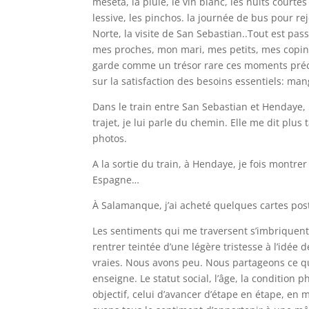
meseta, la pluie, le vin blanc, les nuits courte
lessive, les pinchos. la journée de bus pour r
Norte, la visite de San Sebastian..Tout est pass
mes proches, mon mari, mes petits, mes copine
garde comme un trésor rare ces moments précie
sur la satisfaction des besoins essentiels: man
Dans le train entre San Sebastian et Hendaye, 
trajet, je lui parle du chemin. Elle me dit plus 
photos.
A la sortie du train, à Hendaye, je fois montrer 
Espagne…
À Salamanque, j’ai acheté quelques cartes post
Les sentiments qui me traversent s’imbriquent 
rentrer teintée d’une légère tristesse à l’idée 
vraies. Nous avons peu. Nous partageons ce 
enseigne. Le statut social, l’âge, la conditio
objectif, celui d’avancer d’étape en étape, en