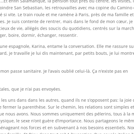
s …Et enfin Salamanque, la pension tout près du centre, les visites, 
ejoindre San Sebastian, les retrouvailles avec ma copine du Camino 
é si vite. Le train roule et me ramène à Paris, près de ma famille e
s. Je suis contente de rentrer, mais dans le fond de mon cœur, je
ux de vie, allégés des soucis du quotidiens, centrés sur la march
ger, boire, dormir, échanger, ressentir.
une espagnole, Karina, entame la conversation. Elle me rassure su
tard, je travaille je lui dis maintenant, par petits bouts, je lui mont
mon passe sanitaire. Je l’avais oublié celui-là. Ça n’existe pas en
ales, que je n’ai pas envoyées.
les uns dans dans les autres, quand ils ne s’opposent pas: la joie 
de fermer la parenthèse. Sur le chemin, les relations sont simples e
que nous avons. Nous sommes uniquement des pélerins, tous à la
n physique, le sexe n’ont guère d’importance. Nous partageons le mê
 ménageant nos forces et en subvenant à nos besoins essentiels. No