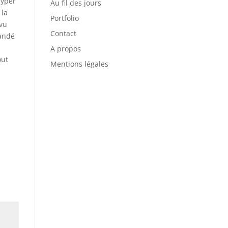
hyper
Au fil des jours
 la
Portfolio
 vu
Contact
mandé
A propos
out
Mentions légales