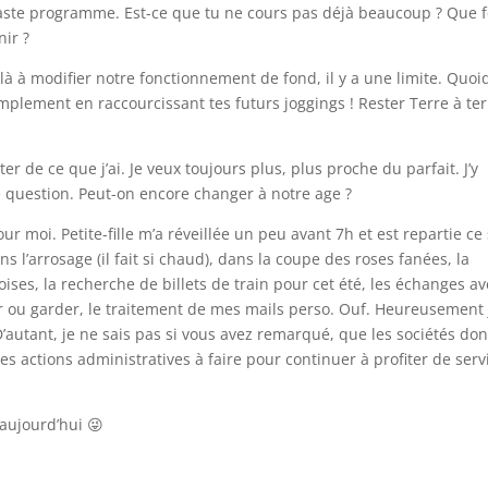
ste programme. Est-ce que tu ne cours pas déjà beaucoup ? Que f
nir ?
là à modifier notre fonctionnement de fond, il y a une limite. Quo
simplement en raccourcissant tes futurs joggings ! Rester Terre à ter
er de ce que j’ai. Je veux toujours plus, plus proche du parfait. J’y
e question. Peut-on encore changer à notre age ?
r moi. Petite-fille m’a réveillée un peu avant 7h et est repartie ce 
s l’arrosage (il fait si chaud), dans la coupe des roses fanées, la
ises, la recherche de billets de train pour cet été, les échanges a
ou garder, le traitement de mes mails perso. Ouf. Heureusement j
 D’autant, je ne sais pas si vous avez remarqué, que les sociétés do
s actions administratives à faire pour continuer à profiter de serv
 aujourd’hui 😜