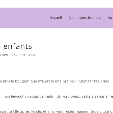
Accueil
Nos impertinences
Au 
s enfants
yages
|
0 commentaires
 je finis le bouquin que m’a prêté une Graine: « Changer l’eau des
mon leivmotiv depuis ce matin. Un vœu pieux, reste à savoir si j’
 petite-fille après l’école, et elles vont rester manger. Je vais tout 