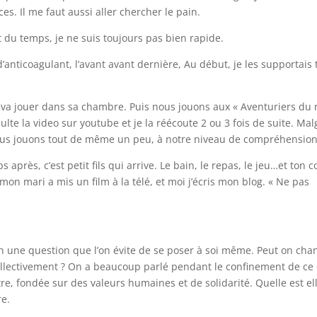
s. Il me faut aussi aller chercher le pain.
 du temps, je ne suis toujours pas bien rapide.
d’anticoagulant, l’avant avant dernière, Au début, je les supportais 
 va jouer dans sa chambre. Puis nous jouons aux « Aventuriers du ra
ulte la video sur youtube et je la réécoute 2 ou 3 fois de suite. Mal
 Nous jouons tout de même un peu, à notre niveau de compréhension
 après, c’est petit fils qui arrive. Le bain, le repas, le jeu…et ton 
ire, mon mari a mis un film à la télé, et moi j’écris mon blog. « Ne pas
en une question que l’on évite de se poser à soi même. Peut on cha
ollectivement ? On a beaucoup parlé pendant le confinement de ce
être, fondée sur des valeurs humaines et de solidarité. Quelle est ell
re.