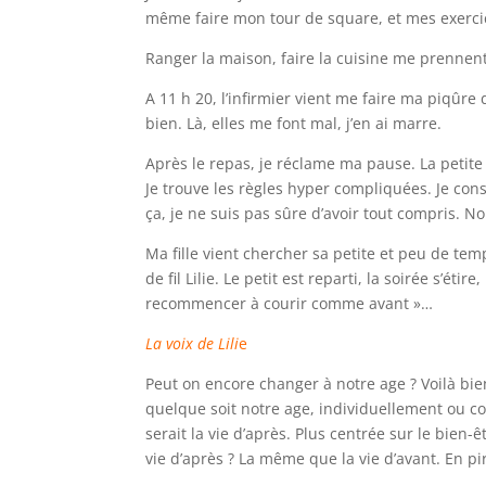
même faire mon tour de square, et mes exercice
Ranger la maison, faire la cuisine me prennent
A 11 h 20, l’infirmier vient me faire ma piqûre 
bien. Là, elles me font mal, j’en ai marre.
Après le repas, je réclame ma pause. La petite
Je trouve les règles hyper compliquées. Je cons
ça, je ne suis pas sûre d’avoir tout compris.
Ma fille vient chercher sa petite et peu de temps
de fil Lilie. Le petit est reparti, la soirée s’ét
recommencer à courir comme avant »…
La voix de Lili
e
Peut on encore changer à notre age ? Voilà bi
quelque soit notre age, individuellement ou c
serait la vie d’après. Plus centrée sur le bien-
vie d’après ? La même que la vie d’avant. En pi