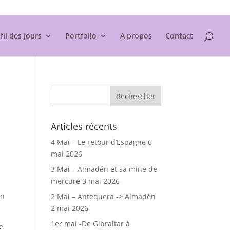
Mentions légales
fil des jours
Portfolio
A propos
Contact
Articles récents
4 Mai – Le retour d’Espagne
6
mai 2026
3 Mai – Almadén et sa mine de
mercure
3 mai 2026
en
2 Mai – Antequera -> Almadén
2 mai 2026
1er mai -De Gibraltar à
de