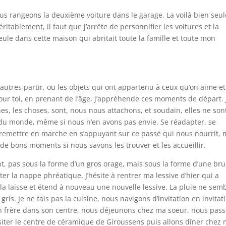
us rangeons la deuxième voiture dans le garage. La voilà bien seul
tablement, il faut que j’arrête de personnifier les voitures et la
le dans cette maison qui abritait toute la famille et toute mon
s autres partir, ou les objets qui ont appartenu à ceux qu’on aime et
pour toi, en prenant de l’âge, j’appréhende ces moments de départ. 
s, les choses, sont, nous nous attachons, et soudain, elles ne son
 du monde, même si nous n’en avons pas envie. Se réadapter, se
e remettre en marche en s’appuyant sur ce passé qui nous nourrit
e de bons moments si nous savons les trouver et les accueillir.
ent, pas sous la forme d’un gros orage, mais sous la forme d’une br
ter la nappe phréatique. J’hésite à rentrer ma lessive d’hier qui a
la laisse et étend à nouveau une nouvelle lessive. La pluie ne sem
 gris. Je ne fais pas la cuisine, nous navigons d’invitation en invitati
on frère dans son centre, nous déjeunons chez ma soeur, nous pas
isiter le centre de céramique de Giroussens puis allons dîner chez