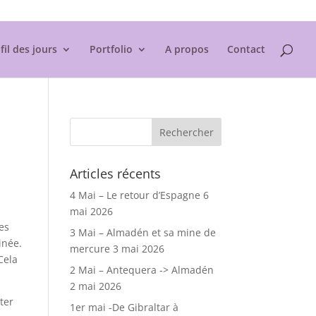
Mentions légales
fil des jours
Portfolio
A propos
Contact
Articles récents
4 Mai – Le retour d’Espagne
6
mai 2026
ces
3 Mai – Almadén et sa mine de
inée.
mercure
3 mai 2026
Cela
2 Mai – Antequera -> Almadén
2 mai 2026
ter
1er mai -De Gibraltar à