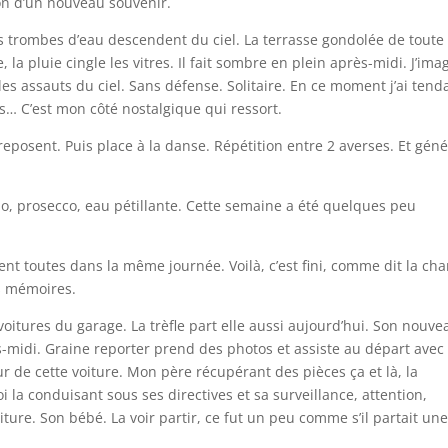
ion d’un nouveau souvenir.
s trombes d’eau descendent du ciel. La terrasse gondolée de toute
 la pluie cingle les vitres. Il fait sombre en plein après-midi. J’ima
es assauts du ciel. Sans défense. Solitaire. En ce moment j’ai ten
res… C’est mon côté nostalgique qui ressort.
eposent. Puis place à la danse. Répétition entre 2 averses. Et géné
llo, prosecco, eau pétillante. Cette semaine a été quelques peu
tent toutes dans la même journée. Voilà, c’est fini, comme dit la ch
s mémoires.
 voitures du garage. La trèfle part elle aussi aujourd’hui. Son nouve
s-midi. Graine reporter prend des photos et assiste au départ avec
de cette voiture. Mon père récupérant des pièces ça et là, la
oi la conduisant sous ses directives et sa surveillance, attention,
ure. Son bébé. La voir partir, ce fut un peu comme s’il partait un