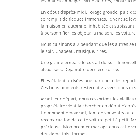
les blancs en neige. Partie de rires, construct
En début d’après-midi, l’orage gronde, puis de
se remplit de flaques immenses, le vent se lève,
la maison en automne, inhabitée et subissant l
à personnifier les objets; la maison, les voitu
Nous cuisinons à 2 pendant que les autres se r
le soir. Chapeau, musique, rires.
Une graine prépare le coktail du soir, limonce
alcoolisée.. Déjà notre dernière soirée.
Elles étaient arrivées une par une, elles repar
Ces bons moments resteront gravées dans no
Avant leur départ, nous ressortons les vieilles
propriétaire vient la chercher en début d’aprè
Un moment émouvant, tant de souvenirs autour 
reconstruction de cette voiture petit à petit. M
précieuse. Mon premier mariage dans cette voit
deuxième fois. Larmes.