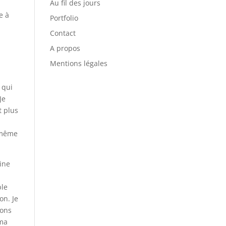
Au fil des jours
e à
Portfolio
Contact
A propos
Mentions légales
 qui
Je
t plus
, même
uine
ble
on. Je
sons
 ma