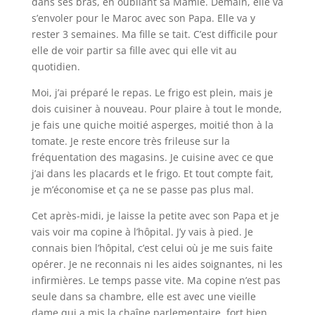
dans ses bras, en oubliant sa Mamie. Demain, elle va
s’envoler pour le Maroc avec son Papa. Elle va y
rester 3 semaines. Ma fille se tait. C’est difficile pour
elle de voir partir sa fille avec qui elle vit au
quotidien.
Moi, j’ai préparé le repas. Le frigo est plein, mais je
dois cuisiner à nouveau. Pour plaire à tout le monde,
je fais une quiche moitié asperges, moitié thon à la
tomate. Je reste encore très frileuse sur la
fréquentation des magasins. Je cuisine avec ce que
j’ai dans les placards et le frigo. Et tout compte fait,
je m’économise et ça ne se passe pas plus mal.
Cet après-midi, je laisse la petite avec son Papa et je
vais voir ma copine à l’hôpital. J’y vais à pied. Je
connais bien l’hôpital, c’est celui où je me suis faite
opérer. Je ne reconnais ni les aides soignantes, ni les
infirmières. Le temps passe vite. Ma copine n’est pas
seule dans sa chambre, elle est avec une vieille
dame qui a mis la chaîne parlementaire, fort bien