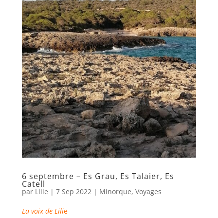
6 septembre – Es Grau, Es Talaier, Es
Catell
par
Lilie
|
7 Sep 2022
|
Minorque
,
Voyages
La voix de Lili
e